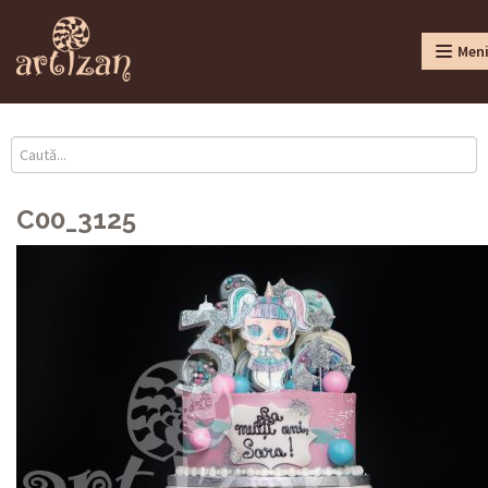
Men
C00_3125