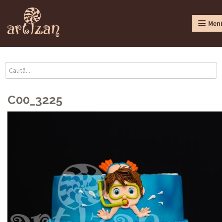
Men
C00_3225