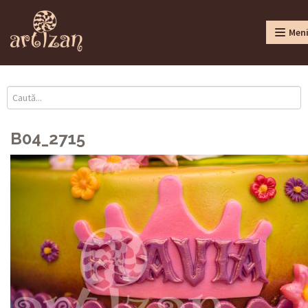
Men
B04_2715