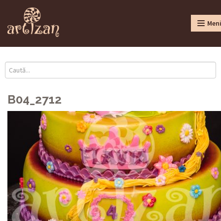
Men
B04_2712