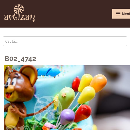
Men
B02_4742