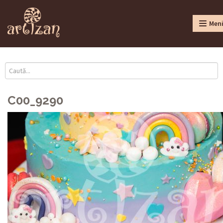
Men
C00_9290