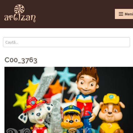
Men
C00_3763