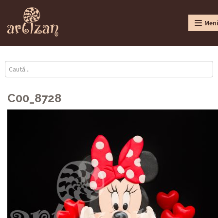
Men
C00_8728