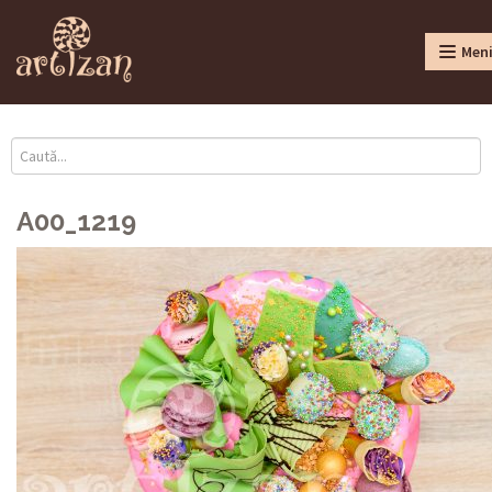
Men
A00_1219