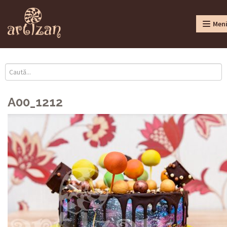
Men
A00_1212