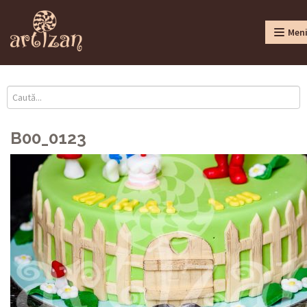
Men
B00_0123