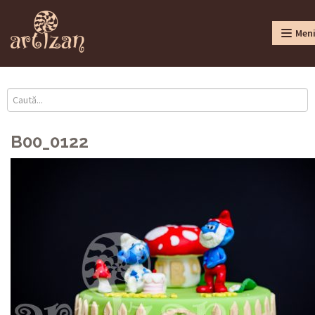
Men
B00_0122