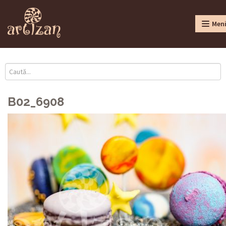
Men
B02_6908