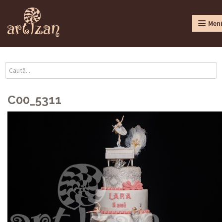
Men
C00_5311