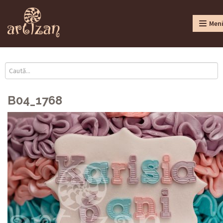
Men
B04_1768