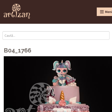
Men
B04_1766