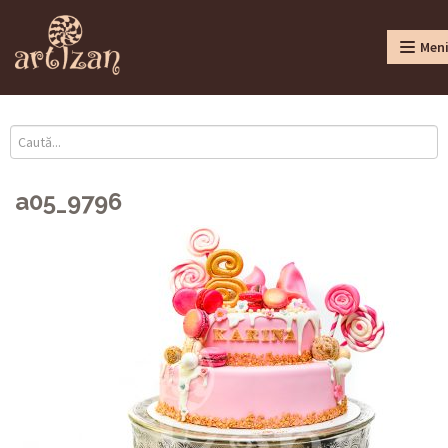
Men
a05_9796