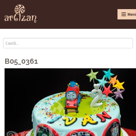
Men
B05_0361