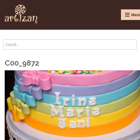
Men
C00_9872