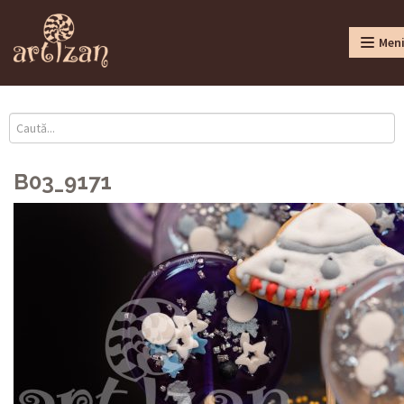
Men
B03_9171