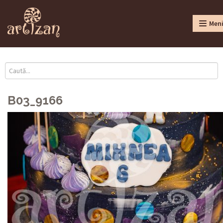
Men
B03_9166