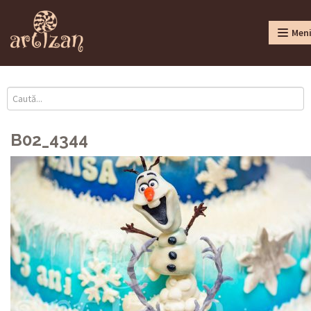
Men
B02_4344