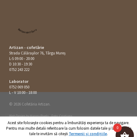
Restaurant Guru
Artizan - cofetărie
Strada Călăraşilor 76, Târgu Mureș
L-S 09:00 - 20:00
D 10:30 - 19:30
0752 243 222
Laborator
0752 069 050
L - V 10:00 - 18:00
© 2026 Cofetăria Artizan.
Web Design by
Happy Pixels
.
Foto: Cristians
Acest site foloseşte cookies pentru a îmbunătăți experiența ta de navigare.
0
Pentru mai multe detalii referitoare la cum folosim datele tale și la drepturile
tale te invităm să citești
Termenii și condițiile
.