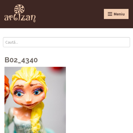
Meniu
B02_4340