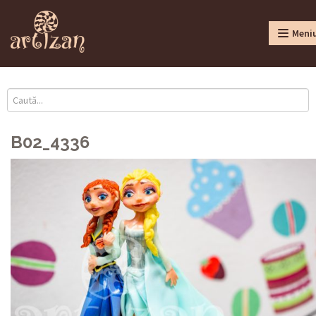
Meni
B02_4336