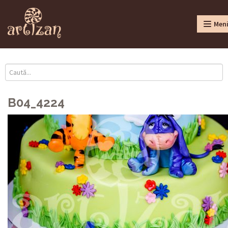
Men
B04_4224