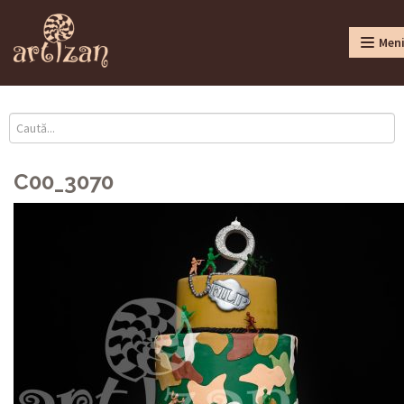
Men
C00_3070