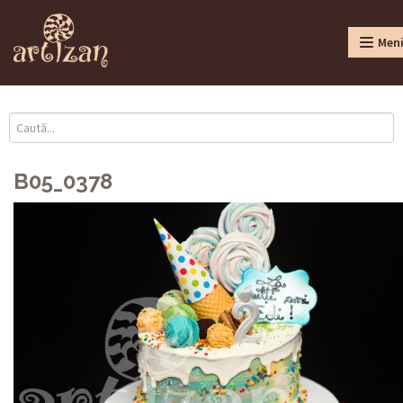
Men
B05_0378