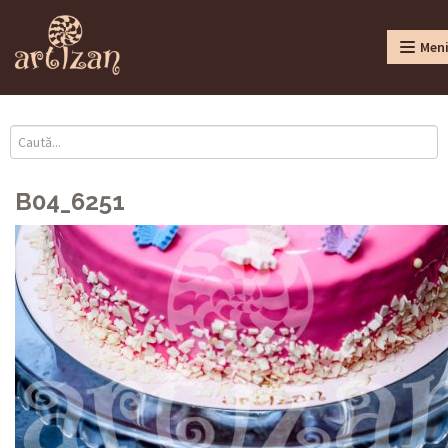
Men
B04_6251