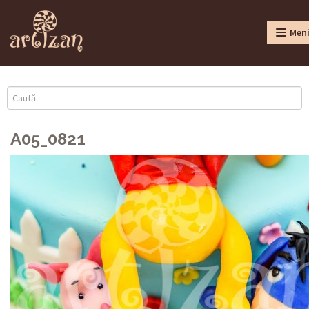
Men
A05_0821