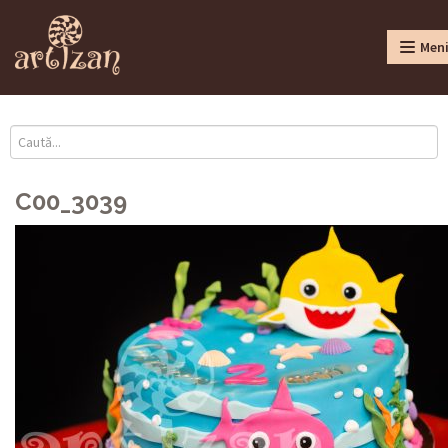
Men
C00_3039