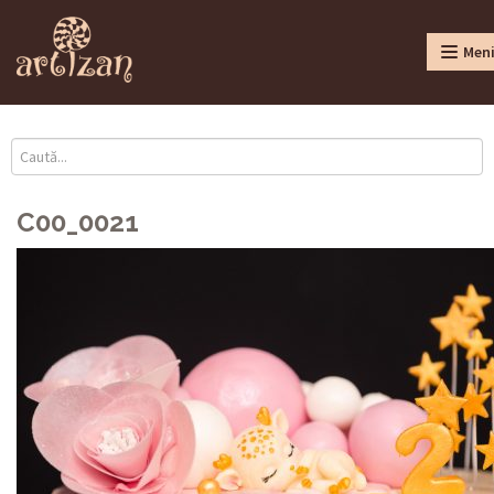
Men
C00_0021