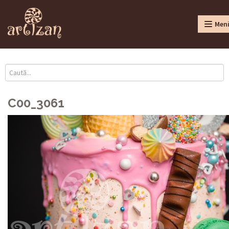
Men
C00_3061