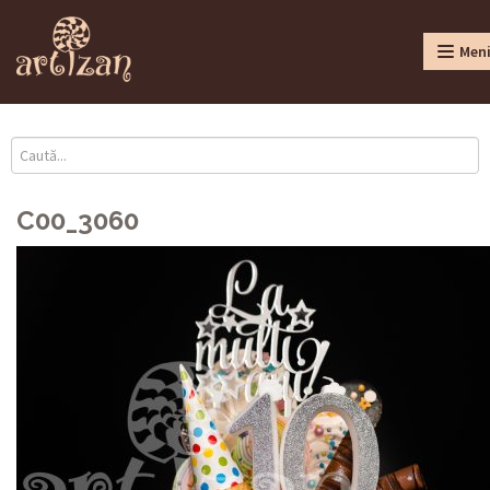
Men
C00_3060