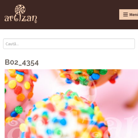
Men
B02_4354