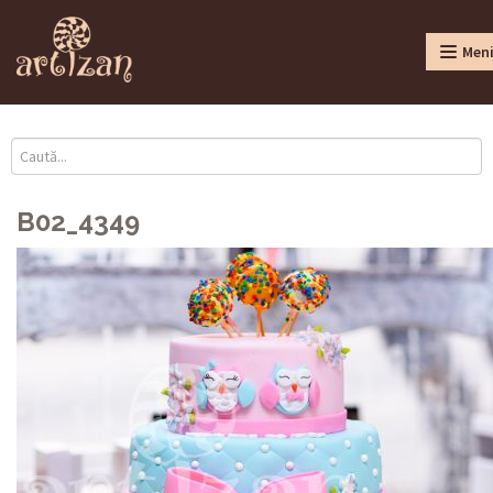
Men
B02_4349