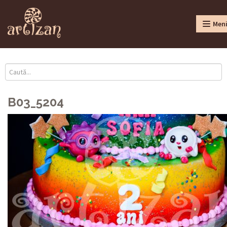
Men
B03_5204