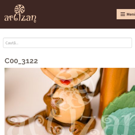
Men
C00_3122