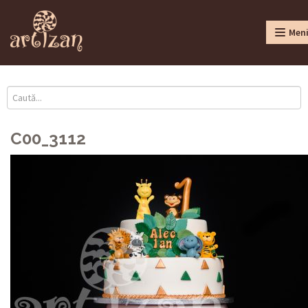
Men
C00_3112