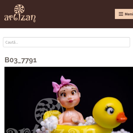
Men
B03_7791