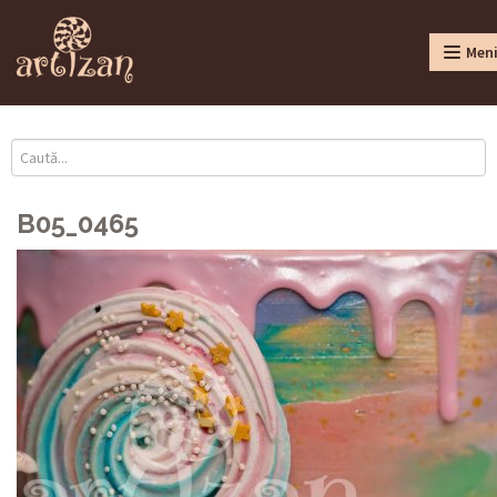
Men
B05_0465