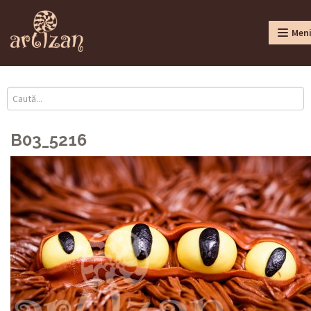
Men
B03_5216