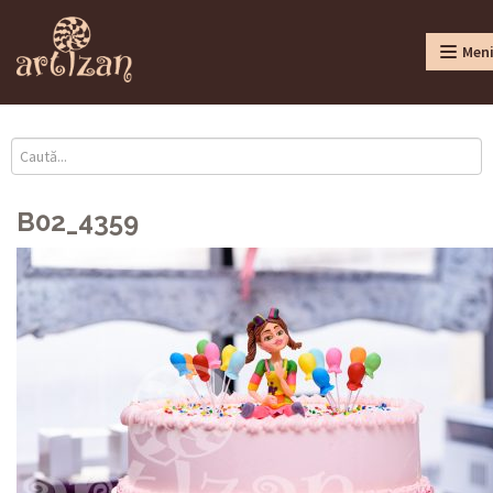
Men
B02_4359