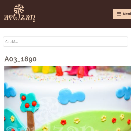
Men
A03_1890