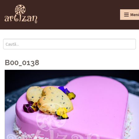
Men
B00_0138