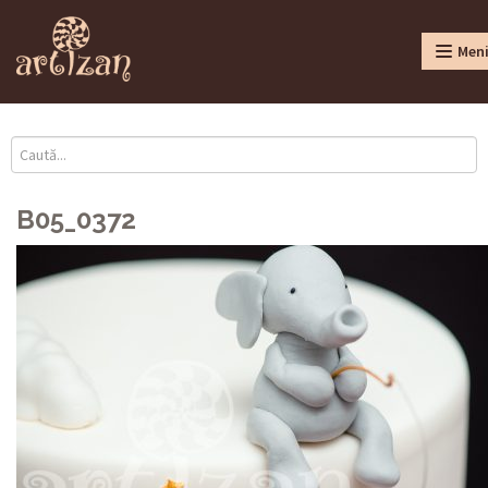
Men
B05_0372