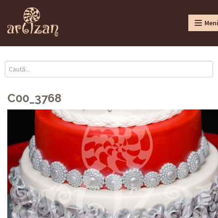
Men
C00_3768