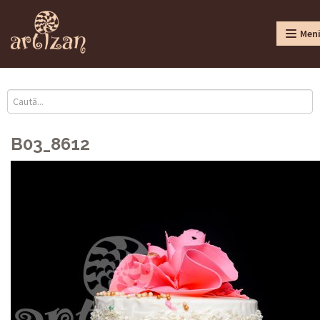
Men
B03_8612