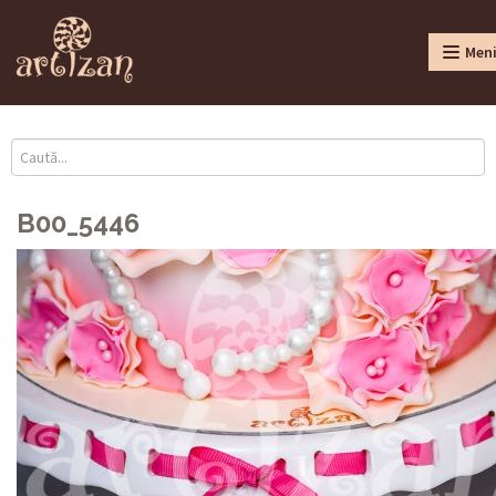
Men
B00_5446