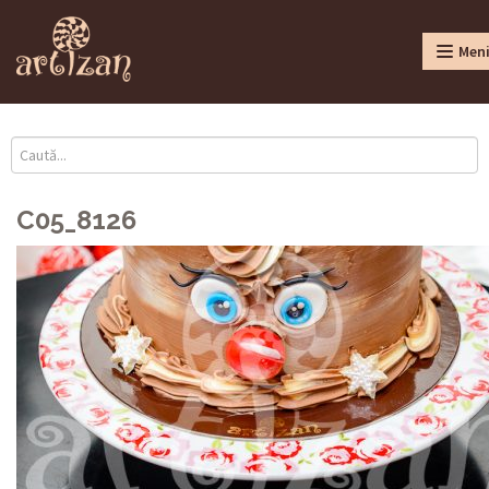
Men
C05_8126