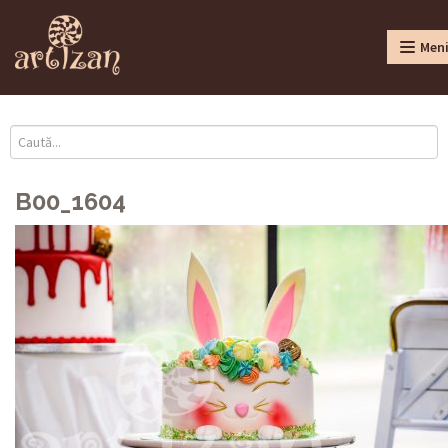
Men
B00_1604